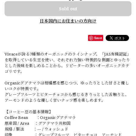
Sold out
日本国内にお住まいの方向け
Save
Vivaceが誇る7種類のオーガニックのラインナップ。「JAS有機認証」
を取得している生豆を使い、それぞれ力強い特徴的な側面とゆったり
とした後味を楽しめることから、リピーターの多いオーガニックカテ
ゴリです。
Organicグアテマラは柑橘感を感じつつ、ゆったりとした甘さと優し
いコクが特徴です。
グレープフルーツとビターチョコから感じるきりっとした舌触りと、
アーモンドのような優しく甘いナッツ感を楽しめます。
【コーヒー豆の基本情報】
Coffee Bean ：Organicグアテマラ
原産国 / Area ：グアテマラ共和国
規格 / 製法 ：--- / ウォッシュド
印象 ：グレープフルーツ ビターチョコ アーモンド