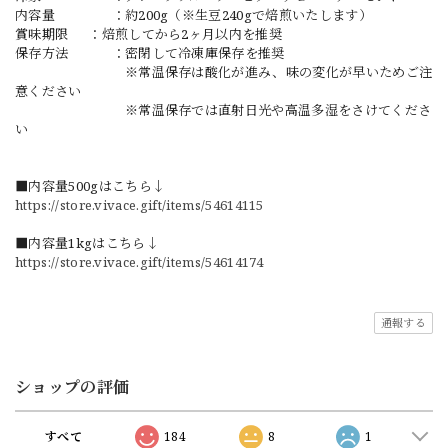
内容量 ：約200g（※生豆240gで焙煎いたします）
賞味期限 ：焙煎してから2ヶ月以内を推奨
保存方法 ：密閉して冷凍庫保存を推奨
※常温保存は酸化が進み、味の変化が早いためご注
意ください
※常温保存では直射日光や高温多湿をさけてくださ
い
■内容量500gはこちら↓
https://store.vivace.gift/items/54614115
■内容量1kgはこちら↓
https://store.vivace.gift/items/54614174
通報する
ショップの評価
すべて
184
8
1