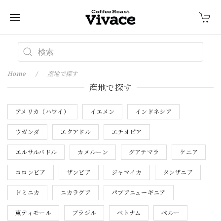
Home
産地で探す
産地で探す
アメリカ（ハワイ）
イエメン
インドネシア
ウガンダ
エクアドル
エチオピア
エルサルバドル
カメルーン
グアテマラ
ケニア
コロンビア
ザンビア
ジャマイカ
タンザニア
ドミニカ
ニカラグア
パプアニューギニア
東ティモール
ブラジル
ベトナム
ペルー