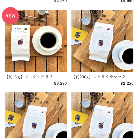
¥2,250
¥5,040
【約1kg】ブーゲンビリア
【約200g】マタリクラシック
¥9,230
¥2,250