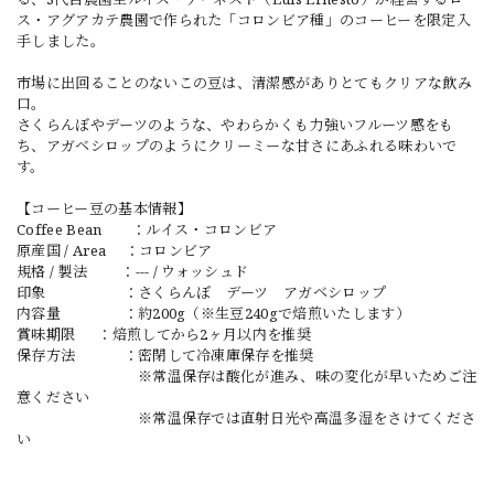
ス・アグアカテ農園で作られた「コロンビア種」のコーヒーを限定入
手しました。
市場に出回ることのないこの豆は、清潔感がありとてもクリアな飲み
口。
さくらんぼやデーツのような、やわらかくも力強いフルーツ感をも
ち、アガベシロップのようにクリーミーな甘さにあふれる味わいで
す。
【コーヒー豆の基本情報】
Coffee Bean ：ルイス・コロンビア
原産国 / Area ：コロンビア
規格 / 製法 ：--- / ウォッシュド
印象 ：さくらんぼ デーツ アガベシロップ
内容量 ：約200g（※生豆240gで焙煎いたします）
賞味期限 ：焙煎してから2ヶ月以内を推奨
保存方法 ：密閉して冷凍庫保存を推奨
※常温保存は酸化が進み、味の変化が早いためご注
意ください
※常温保存では直射日光や高温多湿をさけてくださ
い