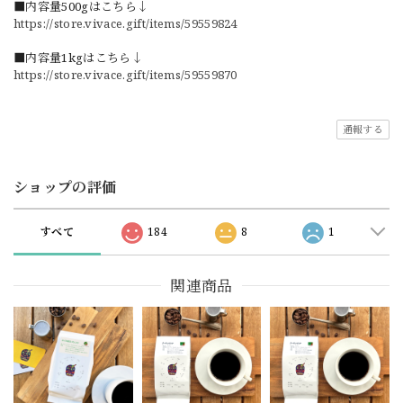
■内容量500gはこちら↓
https://store.vivace.gift/items/59559824
■内容量1kgはこちら↓
https://store.vivace.gift/items/59559870
通報する
ショップの評価
すべて
184
8
1
関連商品