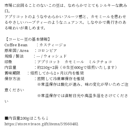
市場に出回ることのないこの豆は、なめらかでとてもシルキーな飲み
口。
アプリコットのようなやわらかいフルーツ感と、カモミールを思わせ
るやさしいハーブティーのようなニュアンス。しなやかで奥行きのあ
る味わいが楽しめます。
【コーヒー豆の基本情報】
Coffee Bean ：カスティージョ
原産国 / Area ：コロンビア
規格 / 製法 ：--- / ウォッシュド
印象 ：アプリコット カモミール ミルクチョコ
内容量 ：約250g×2袋（※生豆600gで焙煎いたします）
賞味期限 ：焙煎してから2ヶ月以内を推奨
保存方法 ：密閉して冷凍庫保存を推奨
※常温保存は酸化が進み、味の変化が早いためご注
意ください
※常温保存では直射日光や高温多湿をさけてくださ
い
■内容量200gはこちら↓
https://store.vivace.gift/items/59560482