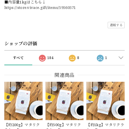
■内容量1kgはこちら↓
https://store.vivace.gift/items/59560571
通報する
ショップの評価
すべて
184
8
1
関連商品
【約200g】マタリク
【約500g】マタリク
【約1kg】マタリクラ