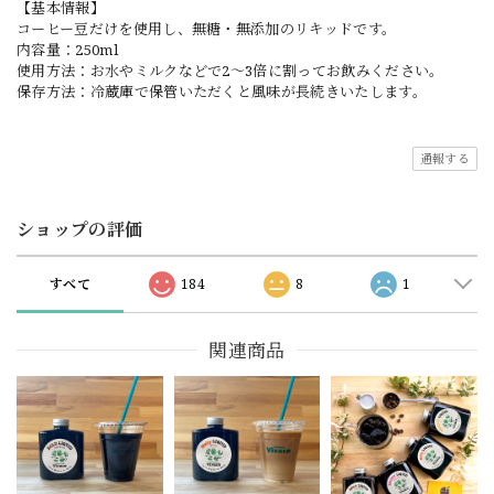
【基本情報】
コーヒー豆だけを使用し、無糖・無添加のリキッドです。
内容量：250ml
使用方法：お水やミルクなどで2〜3倍に割ってお飲みください。
保存方法：冷蔵庫で保管いただくと風味が長続きいたします。
通報する
ショップの評価
すべて
184
8
1
関連商品