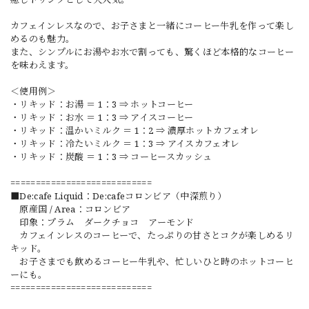
カフェインレスなので、お子さまと一緒にコーヒー牛乳を作って楽し
めるのも魅力。
また、シンプルにお湯やお水で割っても、驚くほど本格的なコーヒー
を味わえます。
＜使用例＞
・リキッド：お湯 ＝ 1：3 ⇒ ホットコーヒー
・リキッド：お水 ＝ 1：3 ⇒ アイスコーヒー
・リキッド：温かいミルク ＝ 1：2 ⇒ 濃厚ホットカフェオレ
・リキッド：冷たいミルク ＝ 1：3 ⇒ アイスカフェオレ
・リキッド：炭酸 ＝ 1：3 ⇒ コーヒースカッシュ
============================
■De:cafe Liquid：De:cafeコロンビア（中深煎り）
原産国 / Area：コロンビア
印象：プラム ダークチョコ アーモンド
カフェインレスのコーヒーで、たっぷりの甘さとコクが楽しめるリ
キッド。
お子さまでも飲めるコーヒー牛乳や、忙しいひと時のホットコーヒ
ーにも。
============================