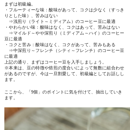
まずは初級編。
・フルーティーな味：酸味があって、コクは少なく（すっき
りとした味）、苦みはない
　⇒浅煎り（ライト～ミディアム）のコーヒー豆に最適
・やわらかい味：酸味はなく、コクはあって、苦みはない
　⇒マイルド～やや深煎り（ミディアム～ハイ）のコーヒー
豆に最適
・コクと苦み：酸味はなく、コクがあって、苦みもある
　⇒中深煎り～フレンチ（シティ～フレンチ）のコーヒー豆
に最適
上記の通り、まずはコーヒー豆を入手しましょう。
※本来は、豆の特徴や焙煎の度合いによって無数に組合わせ
があるのですが、今は一旦割愛して、初級編としてお話しし
ます。
ここから、「9個」のポイントに気を付けて、抽出していき
ます。