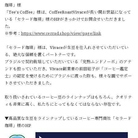
珈琲」様
「Tee's Coffee」様は、CoffeeRoastVivaceが長い間お世話になって
いる「セラード珈琲」様のHPがきっかけでお問合せいただきまし
た。
※参考：
https://www.cerrad.shop/view/page/link
「セラード珈琲」様は、Vivaceが生豆を仕入れさせていただいてい
る、絶大な信頼を置くパートナーです。
ブラジルで契約栽培していただいている「完熟ムンドノーボ」のアテ
ンドも担っていただき、Vivace創業者の前田総子が「コーヒー鑑定
士」の認定を受けるためにブラジルに渡った際も、様々な面でサポー
トさせていただきました。
取り扱いされているコーヒー豆のラインナップはもちろん、クオリテ
ィも非常に高く、私たちにとってもなくてはならない存在です。
▼高品質な生豆をラインナップしているコーヒー専門商社「セラード
珈琲」様のHP