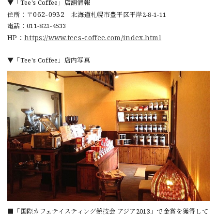
▼「Tee's Coffee」店舗情報
062-0932
住所：〒
北海道札幌市豊平区平岸2-8-1-11
電話：011-821-4533
HP：
https://www.tees-coffee.com/index.html
▼「Tee's Coffee」店内写真
■「国際カフェテイスティング競技会 アジア2013」で金賞を獲得して