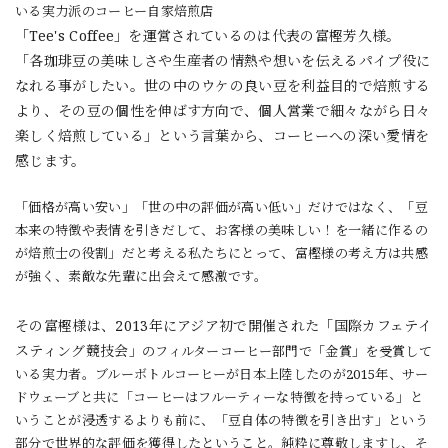
いる実力派のコーヒー自家焙煎店
「Tee's Coffee」を運営されているのは代表の富樫芳久様。
「各珈琲豆の美味しさや生産者の情熱や想いを伝えるパイプ役に
なれる事がしたい。世の中のウケの良い豆を利益目的で焙煎する
より、その豆の個性を伸ばす方向で、個人営業で細々ながら日々
楽しく焙煎している」という言葉から、コーヒーへの深い愛情を
感じます。
「価格が高い安い」「世の中の評価が高い低い」だけではなく、「豆
本来の特徴や表情を引きだして、お客様の美味しい！を一緒に作るの
が焙煎士の役割」だと考える私たちにとって、富樫様の考え方は共感
が強く、素敵な先輩に出会えて感激です。
その富樫様は、2013年にアジア初で開催された「国際カフェテイ
スティング競技会
」のフィルターコーヒー部門で「金賞」を受賞して
いる実力者。ブルーボトルコーヒーが日本上陸したのが2015年、サー
ドウェーブと共に「コーヒーはフルーティーな特徴を持っている」と
いうことが浸透するよりも前に、「豆自体の特徴を引き出す」という
部分で世界的な評価を獲得したということ。純粋に尊敬しますし、そ