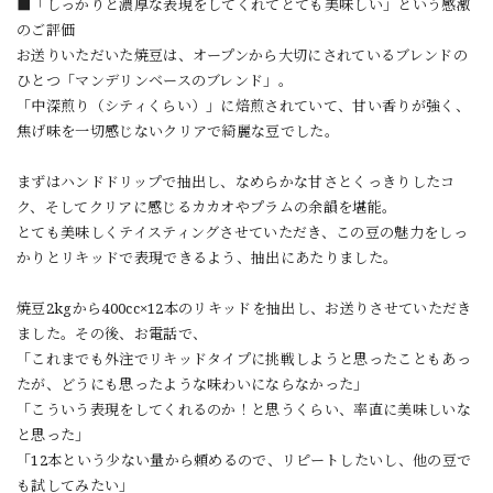
■「しっかりと濃厚な表現をしてくれてとても美味しい」という感激
のご評価
お送りいただいた焼豆は、オープンから大切にされているブレンドの
ひとつ「マンデリンベースのブレンド」。
「中深煎り（シティくらい）」に焙煎されていて、甘い香りが強く、
焦げ味を一切感じないクリアで綺麗な豆でした。
まずはハンドドリップで抽出し、なめらかな甘さとくっきりしたコ
ク、そしてクリアに感じるカカオやプラムの余韻を堪能。
とても美味しくテイスティングさせていただき、この豆の魅力をしっ
かりとリキッドで表現できるよう、抽出にあたりました。
焼豆2kgから400cc×12本のリキッドを抽出し、お送りさせていただき
ました。その後、お電話で、
「これまでも外注でリキッドタイプに挑戦しようと思ったこともあっ
たが、どうにも思ったような味わいにならなかった」
「こういう表現をしてくれるのか！と思うくらい、率直に美味しいな
と思った」
「12本という少ない量から頼めるので、リピートしたいし、他の豆で
も試してみたい」